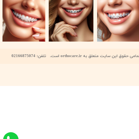
امی حقوق این سایت متعلق به orthocare.ir است. تلفن: 02166875074