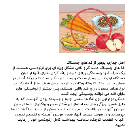
اصل چهارم: پرهیز از غذاهای چسبناک
غذاهای چسبناک مانند گز و تافی مشکل ویژه ای برای ارتودنسی هستند. از
یک طرف آنها چسبندگی زیادی دارند و پاک کردن بقایای آنها از میان
دستگاه ارتودنسی بسیار سخت و بعضا غیرممکن است تا جاییکه آنقدر در
همان جا می مانند تا رفته رفته در بزاق دهان حل شوند اما از آنجاییکه این
نوع غذاها معمولا دارای قند بالایی هستند، پس بیشتر از نوشیدنی های
دارای قند می توانند پوسیدگی ایجاد کنند.
مشکل دوم این نوع غذا ها سفتی اولیه و چسبنده بودن آنهاست که به
دلیل همین ویژگی های بد، احتمال لق شدن سیم و براکتهای شما در حین
جویدن آنها بسیار بالاست. سعی کنید تا حد ممکن از مصرف اینگونه غذاها
بپرهیزید و در صورت مصرف آنها، ضمن جویدن آهسته و تقسیم نمودن
آنها به قطعات کوچک، بلافاصله بهداشت کامل ارتودنسی خود را رعایت
نمایید.