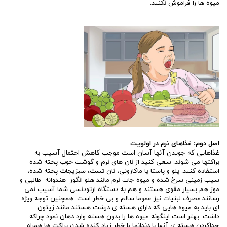
میوه ها را فراموش نکنید.
اصل دوم: غذاهای نرم در اولویت
غذاهایی که جویدن آنها آسان است موجب کاهش احتمال آسیب به
براکتها می شوند. سعی کنید از نان های نرم و گوشت خوب پخته شده
استفاده کنید. پلو و پاستا یا ماکارونی، نان تست، سبزیجات پخته شده،
سیب زمینی سرخ شده و میوه جات نرم مانند هلو-انگور- هندوانه- طالبی و
موز هم بسیار مقوی هستند و هم به دستگاه ارتودنسی شما آسیب نمی
رسانند.مصرف لبنیات نیز عموما سالم و بی خطر است. همچنین توجه ویژه
ای باید به میوه هایی که دارای هسته ی درشت هستند مانند زیتون
داشت. بهتر است اینگونه میوه ها را بدون هسته وارد دهان نمود چراکه
جداکردن هسته ی آنها با دندانها با خطر زیاد کنده شدن براکت ها همراه