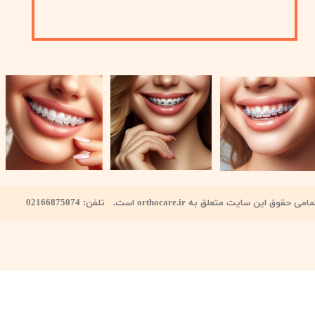
امی حقوق این سایت متعلق به orthocare.ir است. تلفن: 02166875074