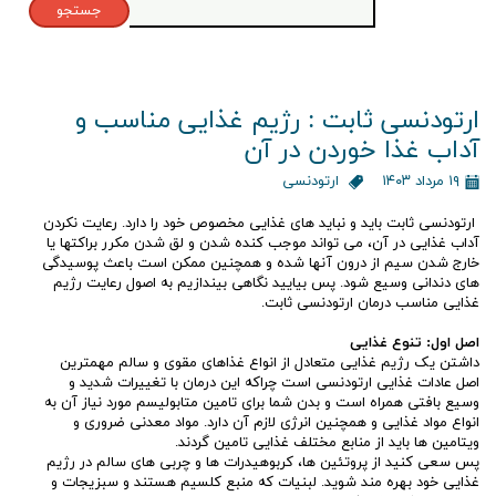
جستجو
ارتودنسی ثابت : رژیم غذایی مناسب و
آداب غذا خوردن در آن
۱۹ مرداد ۱۴۰۳
ارتودنسی
ارتودنسی ثابت باید و نباید های غذایی مخصوص خود را دارد. رعایت نکردن
آداب غذایی در آن، می تواند موجب کنده شدن و لق شدن مکرر براکتها یا
خارج شدن سیم از درون آنها شده و همچنین ممکن است باعث پوسیدگی
های دندانی وسیع شود. پس بیایید نگاهی بیندازیم به اصول رعایت رژیم
غذایی مناسب درمان ارتودنسی ثابت.
اصل اول: تنوع غذایی
داشتن یک رژیم غذایی متعادل از انواع غذاهای مقوی و سالم مهمترین
اصل عادات غذایی ارتودنسی است چراکه این درمان با تغییرات شدید و
وسیع بافتی همراه است و بدن شما برای تامین متابولیسم مورد نیاز آن به
انواع مواد غذایی و همچنین انرژی لازم آن دارد. مواد معدنی ضروری و
ویتامین ها باید از منابع مختلف غذایی تامین گردند.
پس سعی کنید از پروتئین ها، کربوهیدرات ها و چربی های سالم در رژیم
غذایی خود بهره مند شوید. لبنیات که منبع کلسیم هستند و سبزیجات و