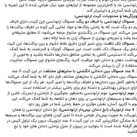
رتودنسی ما، با کامل‌ترین مجموعه از ابزارهای مورد نیاز، طراحی شده تا این تجربه را
رای شما آسان‌تر و دلپذیرتر کند.
یژگی‌ها و محتویات کیت ارتودنسی:
مسواک ارتودنسی با الیاف دو رنگ:
مسواک ارتودنسی این کیت، دارای الیاف
رم دو رنگ است که به راحتی پلاک‌ها و مواد غذایی گیر کرده در اطراف براکت‌ها را
میز می‌کند. این مسواک در رنگ‌بندی متنوع عرضه می‌شود، تا مطابق سلیقه‌ی
ما باشد و تجربه‌ی بهتری از مسواک زدن به شما ارائه دهد.
مسواک تک تافت:
برای تمیز کردن دقیق نقاط دشوار و بین براکت‌ها، این کیت
امل یک مسواک تک تافت است. این مسواک کوچک و قدرتمند، به شما کمک
ی‌کند تا دسترسی کاملی به تمامی مناطق دندان‌ها داشته باشید و به‌خوبی از
هداشت دهان و دندان خود مراقبت کنید. رنگ‌های متنوع این مسواک، جذابیت
ستفاده از آن را بیشتر می‌کند.
6 عدد مسواک بین دندانی انگشتی با سایزهای مختلف:
در این کیت 6 عدد
سواک بین دندانی انگشتی با سایزهای مختلف قرار دارد که به شما کمک می‌کند
ا به‌طور کامل بین دندان‌ها و اطراف براکت‌ها را تمیز کنید. هر یک از این مسواک‌ها
ارای درپوش بهداشتی و دسته نرم برای راحتی بیشتر در استفاده است.
موم ارتودنسی:
موم ارتودنسی به‌منظور جلوگیری از ناراحتی و تحریک ناشی از
راکت‌ها و سیم‌های ارتودنسی بر روی دهان و لثه‌ها، به شما کمک می‌کند. این
وم با کاربرد آسان، نقش مؤثری در حفظ راحتی شما در طول روز دارد.
4 عدد ارتوپیک (نخ دندان برس‌دار ارتودنسی):
نخ دندان ارتودنسی یا همان
رتوپیک، به صورت برس‌دار طراحی شده تا تمیز کردن فضای بین براکت‌ها و سیم‌ها
را به سادگی امکان‌پذیر کند. در این کیت، 4 عدد ارتوپیک درون یک تراول کیس در
ظر گرفته شده است تا بتوانید در بیرون از منزل براحتی دندان های خود را نخ
کشید.