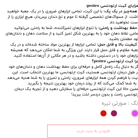
زایای کیت ارتودنسی pesitro:
مه‌چیز در یک پک:
با این کیت، تمامی ابزارهای ضروری را در یک جعبه خواهید
اشت. از مسواک‌های تخصصی گرفته تا موم و نخ دندان برس‌دار، هیچ ابزاری را از
ست نخواهید داد.
حفظ بهداشت و راحتی:
با تنوع ابزارهای تمیزکننده، شما به راحتی می‌توانید
مامی نقاط دهان خود را به بهترین شکل تمیز کنید و از سلامت دهان و دندان‌های
ود مطمئن باشید.
یفیت بالا و قابل حمل:
تمامی ابزارها از بهترین مواد ساخته شده‌اند و در یک
عبه مقاوم و قابل حمل قرار دارند. این ویژگی به شما امکان می‌دهد که همیشه
بزارهای خود را در دسترس داشته باشید و در هر مکانی از آن‌ها استفاده کنید.
ا کیت ارتودنسی pesitro؟
گر به دنبال یک راه‌حل کامل و حرفه‌ای برای حفظ بهداشت دهان و دندان‌های خود
ر طول درمان ارتودنسی هستید، کیت ارتودنسی ما بهترین انتخاب است. این
یت با فراهم کردن همه ابزارهای ضروری، راحتی و تمیزی را به شما هدیه می‌دهد
 به شما کمک می‌کند که از روند درمان خود بهترین نتیجه را بگیرید.
مین حالا این کیت ارتودنسی حرفه‌ای را سفارش دهید و از تجربه یک درمان
رتودنسی راحت و بدون دردسر لذت ببرید!
نگ
: صورتی تیره
افزودن به سبد خرید