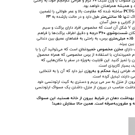
است. این مسواک با وزن سبک ۶۰ گرم و طراحی کم‌حجم خود، به راحتی
 و همیشه همراهتان خواهد بود.
ساخته شده که مقاومت بالا و عمر طولانی را تضمین
اک تنها
۱۵ سانتی‌متر
طول دارد و در حالت بازشده به
۲۳
 کارایی و حمل آسان.
ویژگی منحصر به‌فرد این مسواک، سری V شکل آن است که مخصوص افراد دارای براکت و سیم
کان
شست‌وشوی ۳۶۰ درجه
و دقیق اطراف براکت‌ها را فراهم
ی
برس، به راحتی به فضاهای عمیق بین دندانی
بین ببرند.
 دارای
مخزن مخصوص خمیردندان
است که می‌توانید آن را با
مام خمیردندان، با استفاده از برس مخصوصی که همراه محصول
ن را تمیز کنید. این قابلیت به‌ویژه در سفر یا مکان‌هایی که
، بسیار کاربردی است.
ده، طراحی
زیبا، محکم و به‌روز
ی نیز دارد که آن را به انتخابی
ی دارند، تبدیل کرده است.
رون از منزل به سر می بریم و دستری به کیت ارتودنسی خود
بهداشت مناسب در بیرون از منزل، داشتن یک مسواک ارتودنسی
ای بهداشت دهان در شرایط بیرون از خانه هستید، این مسواک
 و مقرون‌به‌صرفه است. همین حالا سفارش دهید!