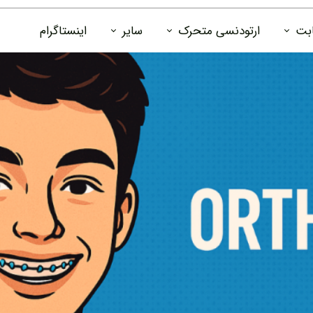
ابت
ارتودنسی متحرک
سایر
اینستاگرام
تودنسی
الاینر باکس
دانستنی ها
سی
جعبه پلاک ارتودنسی
درباره ما
رتودنسی
تماس با ما
فوم جرمگیر پلاک و سفید کننده دندان
 ارتودنسی
قرص ضد عفونی کننده و جرمگیر پلاک
ارتودنسی
عادت شکن
یتینر ثابت
زیبایی