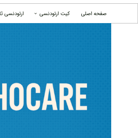
صفحه اصلی
کیت ارتودنسی
ارتودنسی ث
کیت ارتودنسی pesitro
نخ دندان ار
موم ارتودن
دهانشویه ا
خلال دندان
خمیردندان 
ست نظافت ر
مسواک ها