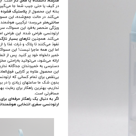
مدرسه، دانشگاه یا محل کار
در کیف یا حتی جیب شما جا می‌گیرد
بدنه این محصول از
پلاستیک فشرده PCTG
می‌کند. در حالت جمع‌شده، این مسو
سانتی‌متر
می‌رسد؛ ترکیبی هوشمند از
ارتودنسی طراحی شده. این طراحی ام
می‌کند. همچنین
تارهای بسیار نازک ۰.۱۵ میلی‌متر
نفوذ می‌کنند تا پلاک و ذرات غذا را از 
اما این همه ماجرا نیست! این مسواک
خمیر دلخواه خود پر کنید. پس از ات
ارائه می‌شود، می‌توانید به‌راحتی مخز
دسترسی به خمیردندان جداگانه ندارید
این محصول علاوه بر کارایی فوق‌العا
بی‌نقص برای تمام کسانی که ارتودنس
بدون شک ما ساعتهای زیادی را در بی
نداریم، بهترین راهکار برای رعایت 
مسافرتی است.
اگر به دنبال یک راهکار حرفه‌ای بر
ارتودنسی سفری انتخابی هوشمندانه