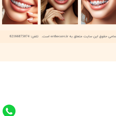
امی حقوق این سایت متعلق به orthocare.ir است. تلفن: 02166875074