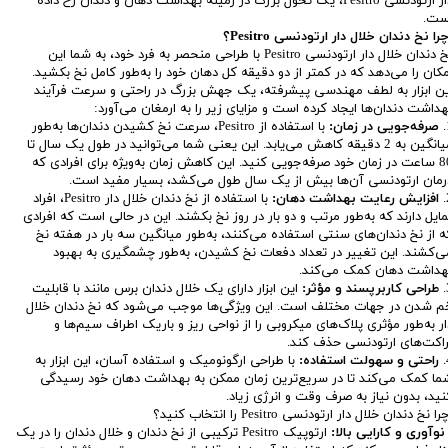
دار ارتودنسی Pesitro، یک تحول بزرگ در زمینه بهداشت دهان و دندان رخ داده
ست.
را نخ دندان خلال دار ارتودنسی Pesitro؟
نخ دندان خلال دار ارتودنسی Pesitro با طراحی منحصر به فرد خود، به شما این
مکان را می‌دهد که در کمتر از دو دقیقه کل دهان خود را به‌طور کامل نخ بکشید.
ین ابزار به لطف مهندسی پیشرفته، یک جهش بزرگ در راحتی و سرعت فرآیند
هداشت دندان‌ها ایجاد کرده است و مزایای زیر را به ارمغان می‌آورد:
صرفه‌جویی در زمان:
با استفاده از Pesitro، سرعت نخ کشیدن دندان‌ها به‌طور
میانگین به 2 دقیقه کاهش می‌یابد. این یعنی شما می‌توانید در طول یک سال تا
80 ساعت در زمان خود صرفه‌جویی کنید. این کاهش زمان به‌ویژه برای افرادی که
رمان ارتودنسی آن‌ها بیش از یک سال طول می‌کشد، بسیار مفید است.
افزایش رعایت بهداشت دهان:
با استفاده از نخ دندان خلال دار Pesitro، افراد
مایل دارند که به‌طور مرتب و دو بار در روز نخ بکشند. این در حالی است که افرادی
ه از نخ دندان‌های سنتی استفاده می‌کنند، به‌طور میانگین سه بار در هفته نخ
ی‌کشند. این تغییر در تعداد دفعات نخ کشیدن، به‌طور چشمگیری به بهبود
هداشت دهان کمک می‌کند.
طراحی کاربرپسند و مؤثر:
این ابزار دارای یک خلال دندان برس مانند با قابلیت
م شدن در جهات مختلف است. این ویژگی‌ها موجب می‌شود که نخ دندان خلال
ار به‌طور مؤثری پلاک‌های میکروبی را از نواحی ریز و باریک اطراف سیم‌ها و
راکت‌های ارتودنسی حذف کند.
راحتی و سهولت استفاده:
با طراحی ارگونومیک و استفاده آسان، این ابزار به
ما کمک می‌کند تا در سریع‌ترین زمان ممکن به بهداشت دهان خود رسیدگی
نید، بدون نیاز به صرف وقت و انرژی زیاد.
ا نخ دندان خلال دار ارتودنسی Pesitro را انتخاب کنید؟
نوآوری و کارایی بالا:
ارتوپیک Pesitro ترکیبی از نخ دندان و خلال دندان را در یک