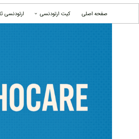
صفحه اصلی
کیت ارتودنسی
ارتودنسی ث
کیت ارتودنسی pesitro
نخ دندان ار
موم ارتودن
دهانشویه ا
خلال دندان
خمیردندان 
ست نظافت ر
مسواک ها