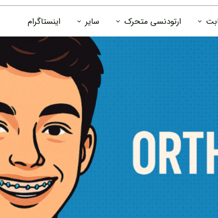
ابت
ارتودنسی متحرک
سایر
اینستاگرام
تودنسی
الاینر باکس
دانستنی ها
سی
جعبه پلاک ارتودنسی
درباره ما
رتودنسی
تماس با ما
فوم جرمگیر پلاک و سفید کننده دندان
 ارتودنسی
قرص ضد عفونی کننده و جرمگیر پلاک
ارتودنسی
عادت شکن
یتینر ثابت
زیبایی