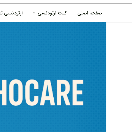
صفحه اصلی
کیت ارتودنسی
ارتودنسی ث
کیت ارتودنسی pesitro
نخ دندان ار
موم ارتودن
دهانشویه ا
خلال دندان
خمیردندان 
ست نظافت ر
مسواک ها