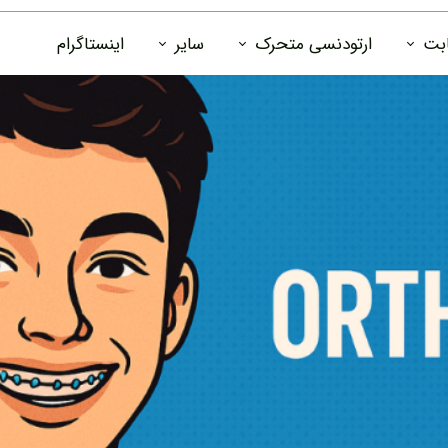
ابت
ارتودنسی متحرک
سایر
اینستاگرام
تودنسی
الاینر باکس
دانستنی ها
سی
جعبه پلاک ارتودنسی
درباره ما
رتودنسی
تماس با ما
فوم جرمگیر پلاک و سفید کننده دندان
 ارتودنسی
قرص ضد عفونی کننده و جرمگیر پلاک
ارتودنسی
عادت شکن
یتینر ثابت
زیبایی