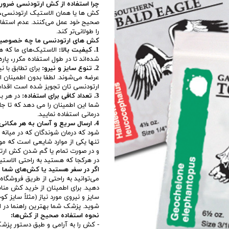
چرا استفاده از کش ارتودنسی ضرو
کش‌ ها یا همان الاستیک‌ ارتودنسی،
صحیح خود عمل می‌کنند. عدم استفاده
را طولانی‌تر کند.
کش های ارتودنسی ما چه خصوصیته
1. کیفیت بالا:
الاستیک‌های ما که هم
شده‌اند تا در طول استفاده مکرر، پ
2. تنوع سایز و نیرو:
برای تطابق با ن
عرضه می‌شوند. لطفا بدون اطمینان 
ارتودنسی تان تجویز شده است اقدا
3. تعداد کافی برای استفاده:
شما این اطمینان را می دهد که تا جلس
درمانی استفاده نمایید.
4. ارسال سریع و آسان به هر مکانی که هستید:
شود که درمان شوندگان که در میانه د
تنها یکی از موارد شایعی است که 
و در صورت تمام یا گم شدن کش ارتود
در هرکجا که هستید به راحتی الاستی
اگر در سفر هستید یا کش‌های شما ت
می‌توانید به راحتی از طریق فروشگاه
دهید. برای اطمینان از خرید کش من
سایز و نیروی مورد نیاز (مثلاً سایز
شوید. پزشک شما بهترین راهنما در ا
نحوه استفاده صحیح از کش‌ها:
- کش را به آرامی و طبق دستور پزش