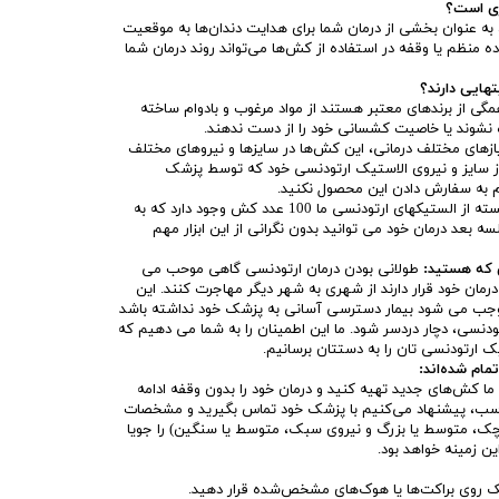
ری است؟
 به عنوان بخشی از درمان شما برای هدایت دندان‌ها به موقعیت
 منظم یا وقفه در استفاده از کش‌ها می‌تواند روند درمان شما
ایی دارند؟
گی از برندهای معتبر هستند از مواد مرغوب و بادوام ساخته
اره نشوند یا خاصیت کشسانی خود را از دست ندهند.
یازهای مختلف درمانی، این کش‌ها در سایزها و نیروهای مختلف
از سایز و نیروی الاستیک ارتودنسی خود که توسط پزشک
م به سفارش دادن این محصول نکنید.
در هر بسته از الستیکهای ارتودنسی ما 100 عدد کش وجود دارد که به
ه بعد درمان خود می توانید بدون نگرانی از این ابزار مهم
طولانی بودن درمان ارتودنسی گاهی موحب می
رمان خود قرار دارند از شهری به شهر دیگر مهاجرت کنند. این
موجب می شود بیمار دسترسی آسانی به پزشک خود نداشته باشد
نسی، دچار دردسر شود. ما این اطمینان را به شما می دهیم که
ک ارتودنسی تان را به دستتان برسانیم.
مام شده‌اند:
 ما کش‌های جدید تهیه کنید و درمان خود را بدون وقفه ادامه
اسب، پیشنهاد می‌کنیم با پزشک خود تماس بگیرید و مشخصات
 کوچک، متوسط یا بزرگ و نیروی سبک، متوسط یا سنگین) را جویا
ین زمینه خواهد بود.
ک روی براکت‌ها یا هوک‌های مشخص‌شده قرار دهید.